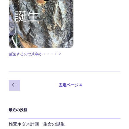
誕生するのは来年か・・・！？
投
前
固定ページ
4
の
稿
ペ
の
ー
ペ
最近の投稿
ジ
ー
ジ
椎茸ホダ木計画 生命の誕生