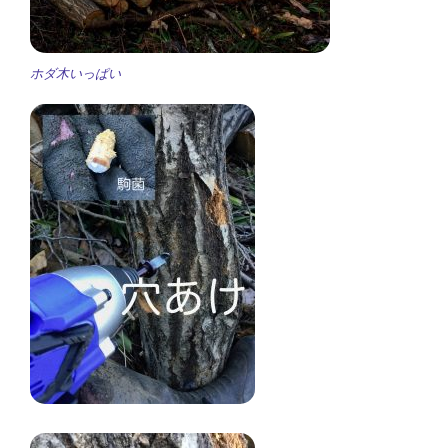
ホダ木いっぱい