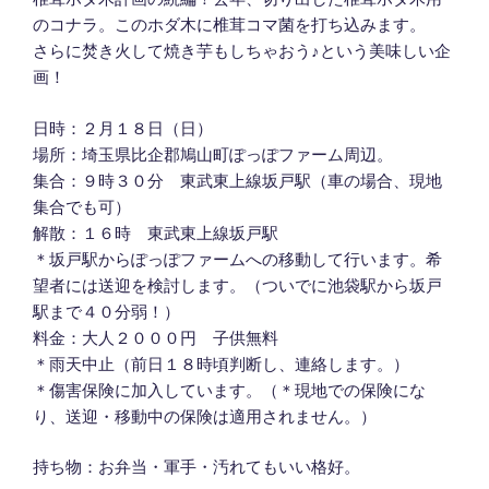
のコナラ。このホダ木に椎茸コマ菌を打ち込みます。
さらに焚き火して焼き芋もしちゃおう♪という美味しい企
画！
日時：２月１８日（日）
場所：埼玉県比企郡鳩山町ぽっぽファーム周辺。
集合：９時３０分 東武東上線坂戸駅（車の場合、現地
集合でも可）
解散：１６時 東武東上線坂戸駅
＊坂戸駅からぽっぽファームへの移動して行います。希
望者には送迎を検討します。（ついでに池袋駅から坂戸
駅まで４０分弱！）
料金：大人２０００円 子供無料
＊雨天中止（前日１８時頃判断し、連絡します。）
＊傷害保険に加入しています。（＊現地での保険にな
り、送迎・移動中の保険は適用されません。）
持ち物：お弁当・軍手・汚れてもいい格好。