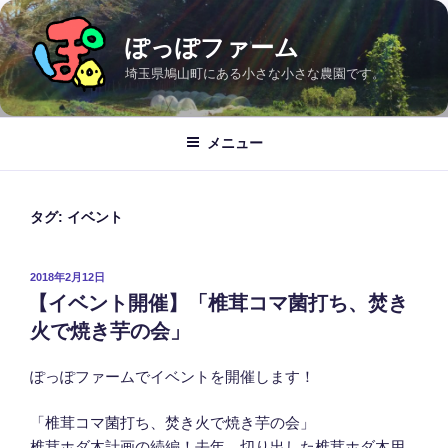
コ
ン
ぽっぽファーム
テ
埼玉県鳩山町にある小さな小さな農園です。
ン
ツ
へ
メニュー
ス
キ
ッ
タグ:
イベント
プ
投
2018年2月12日
稿
【イベント開催】「椎茸コマ菌打ち、焚き
日:
火で焼き芋の会」
ぽっぽファームでイベントを開催します！
「椎茸コマ菌打ち、焚き火で焼き芋の会」
椎茸ホダ木計画の続編！去年、切り出した椎茸ホダ木用