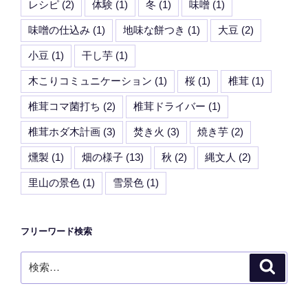
レシピ
(2)
体験
(1)
冬
(1)
味噌
(1)
味噌の仕込み
(1)
地味な餅つき
(1)
大豆
(2)
小豆
(1)
干し芋
(1)
木こりコミュニケーション
(1)
桜
(1)
椎茸
(1)
椎茸コマ菌打ち
(2)
椎茸ドライバー
(1)
椎茸ホダ木計画
(3)
焚き火
(3)
焼き芋
(2)
燻製
(1)
畑の様子
(13)
秋
(2)
縄文人
(2)
里山の景色
(1)
雪景色
(1)
フリーワード検索
検
検
索
索: